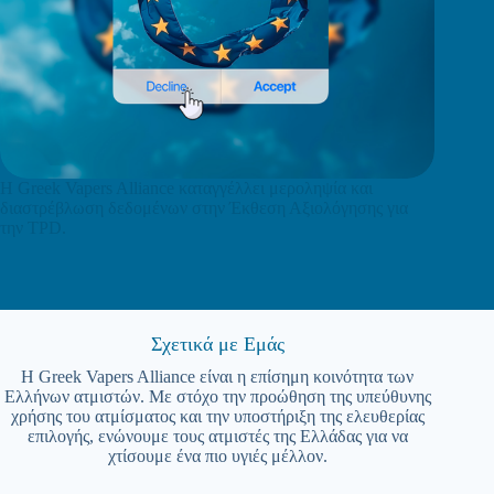
Η Greek Vapers Alliance καταγγέλλει μεροληψία και
διαστρέβλωση δεδομένων στην Έκθεση Αξιολόγησης για
την TPD.
Σχετικά με Εμάς
Η Greek Vapers Alliance είναι η επίσημη κοινότητα των
Ελλήνων ατμιστών. Με στόχο την προώθηση της υπεύθυνης
χρήσης του ατμίσματος και την υποστήριξη της ελευθερίας
επιλογής, ενώνουμε τους ατμιστές της Ελλάδας για να
χτίσουμε ένα πιο υγιές μέλλον.