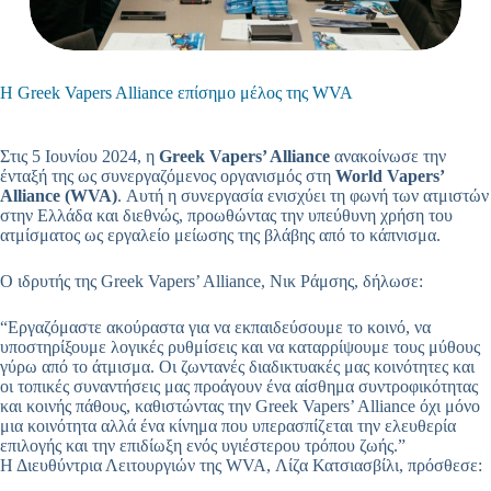
Η Greek Vapers Alliance επίσημο μέλος της WVA
Στις 5 Ιουνίου 2024, η
Greek Vapers’ Alliance
ανακοίνωσε την
ένταξή της ως συνεργαζόμενος οργανισμός στη
World Vapers’
Alliance (WVA)
. Αυτή η συνεργασία ενισχύει τη φωνή των ατμιστών
στην Ελλάδα και διεθνώς, προωθώντας την υπεύθυνη χρήση του
ατμίσματος ως εργαλείο μείωσης της βλάβης από το κάπνισμα.
Ο ιδρυτής της Greek Vapers’ Alliance, Νικ Ράμσης, δήλωσε:
“Εργαζόμαστε ακούραστα για να εκπαιδεύσουμε το κοινό, να
υποστηρίξουμε λογικές ρυθμίσεις και να καταρρίψουμε τους μύθους
γύρω από το άτμισμα. Οι ζωντανές διαδικτυακές μας κοινότητες και
οι τοπικές συναντήσεις μας προάγουν ένα αίσθημα συντροφικότητας
και κοινής πάθους, καθιστώντας την Greek Vapers’ Alliance όχι μόνο
μια κοινότητα αλλά ένα κίνημα που υπερασπίζεται την ελευθερία
επιλογής και την επιδίωξη ενός υγιέστερου τρόπου ζωής.”
Η Διευθύντρια Λειτουργιών της WVA, Λίζα Κατσιασβίλι, πρόσθεσε: