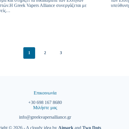
σμα και στηρίζει τα δικαιώματα των Ελλήνων
των Ελλή
στών.Η Greek Vapers Alliance συνεργάζεται με
υπεύθυνη
νείς…
1
2
3
Επικοινωνία
+30 698 167 8680
Μιλήστε μας
info@greekvapersalliance.gr
ight © 2026 - A cloudy idea by
Aimark
and
Two Dots