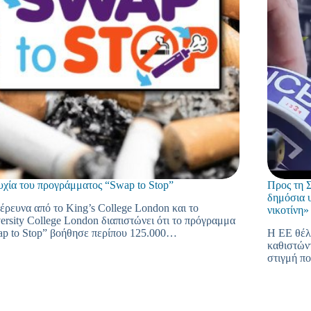
υχία του προγράμματος “Swap to Stop”
Προς τη 
δημόσια υ
έρευνα από το King’s College London και το
νικοτίνη»
ersity College London διαπιστώνει ότι το πρόγραμμα
p to Stop” βοήθησε περίπου 125.000…
Η ΕΕ θέλε
καθιστώντ
στιγμή π