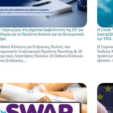
 τώρα μέρος στη Δημόσια Διαβούλευση της ΕΕ για
Η Greek V
Οδηγία για τα Προϊόντα Καπνού και τα Ηλεκτρονικά
διαστρέβ
άρα
την TPD.
ιθανοί Κίνδυνοι για Ενήλικους Πολίτες που
Η Ευρωπα
ιμοποιούν Εναλλακτικά Προϊόντα Νικοτίνης & 20
Έκθεση Α
ορετικές Απαντήσεις Πολιτών 20 Πιθανοί Κίνδυνοι
προϊόντω
τους Ενήλικους…
Ωστόσο,