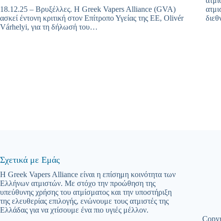
άτμι
18.12.25 – Βρυξέλλες. Η Greek Vapers Alliance (GVA)
ατμι
ασκεί έντονη κριτική στον Επίτροπο Υγείας της ΕΕ, Olivér
διεθ
Várhelyi, για τη δήλωσή του…
Σχετικά με Εμάς
Η Greek Vapers Alliance είναι η επίσημη κοινότητα των
Ελλήνων ατμιστών. Με στόχο την προώθηση της
υπεύθυνης χρήσης του ατμίσματος και την υποστήριξη
της ελευθερίας επιλογής, ενώνουμε τους ατμιστές της
Ελλάδας για να χτίσουμε ένα πιο υγιές μέλλον.
Copyr