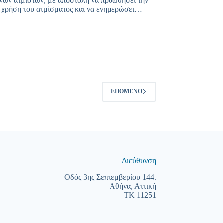
νων ατμιστών, με αποστολή να προωθήσει την
 χρήση του ατμίσματος και να ενημερώσει…
ΕΠΌΜΕΝΟ
Διεύθυνση
Οδός 3ης Σεπτεμβερίου 144.
Αθήνα, Αττική
ΤΚ 11251