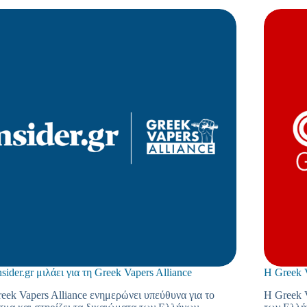
nsider.gr μιλάει για τη Greek Vapers Alliance
Η Greek 
eek Vapers Alliance ενημερώνει υπεύθυνα για το
Η Greek V